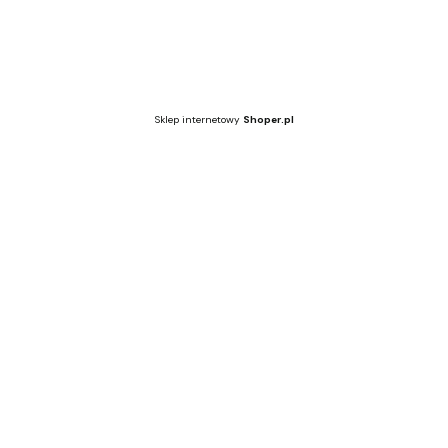
Sklep internetowy
Shoper.pl