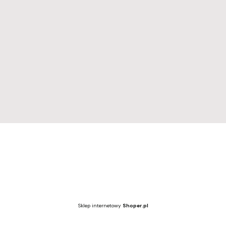
Regulamin
Regulamin
Dostawa i zwroty
Polityka prywatności
Wzornik kolorów
Wzornik kolorów
Sklep internetowy
Shoper.pl