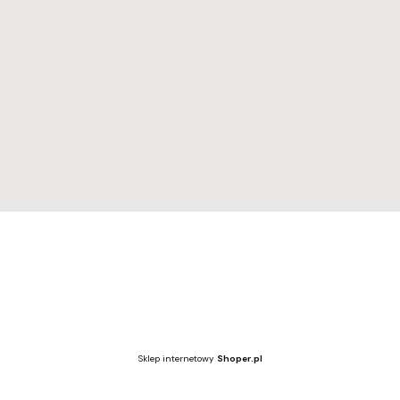
Regulamin
Regulamin
Dostawa i zwroty
Polityka prywatności
Wzornik kolorów
Wzornik kolorów
Sklep internetowy
Shoper.pl