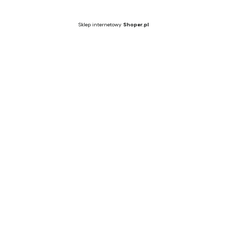
Sklep internetowy
Shoper.pl