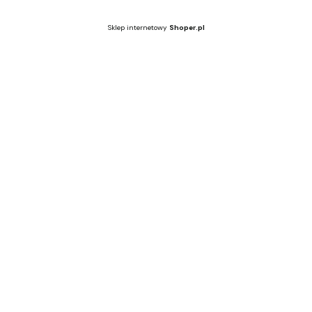
Sklep internetowy
Shoper.pl