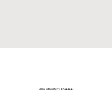
Regulamin
Dostawa i zwroty
Polityka prywatności
Wzornik kolorów
Wzornik kolorów
Sklep internetowy
Shoper.pl