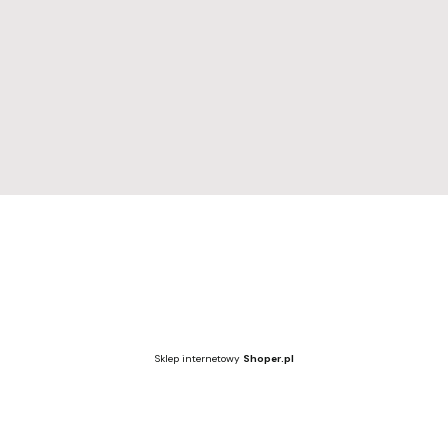
Regulamin
Dostawa i zwroty
Polityka prywatności
Wzornik kolorów
Wzornik kolorów
Sklep internetowy
Shoper.pl