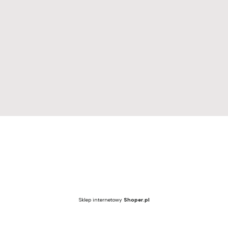
Regulamin
Regulamin
Dostawa i zwroty
Polityka prywatności
Wzornik kolorów
Wzornik kolorów
Sklep internetowy
Shoper.pl