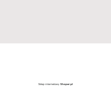
Regulamin
Dostawa i zwroty
Polityka prywatności
Wzornik kolorów
Wzornik kolorów
Sklep internetowy
Shoper.pl